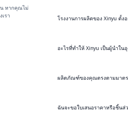
Xinyu เชี่ยวชาญในการหล่อการลงทุ
งิน หากคุณไม่
ผลิตตามสั่งสำหรับอุตสาหกรรมต่าง
งเรา
โรงงานการผลิตของ Xinyu ตั้งอยู
ก๊าซ และการผลิตพลังงาน
Xinyu ดำเนินการโรงงานการผลิตใน
อะไรที่ทำให้ Xinyu เป็นผู้นำ
Xinyu ได้รับการยอมรับในด้านนวัต
มาตรฐานคุณภาพที่เคร่งครัด ซึ่งทำให
ผลิตภัณฑ์ของคุณตรงตามมาตร
แต่งได้สำหรับการใช้งานที่สำคัญ
ผลิตภัณฑ์ของเราปฏิบัติตามมาตรฐา
ประสิทธิภาพ ความน่าเชื่อถือ แล
ฉันจะขอใบเสนอราคาหรือชิ้นส่ว
คุณสามารถติดต่อเราผ่านแบบฟอร์ม