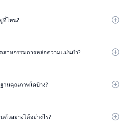
นที่มีความแม่นยำสูง โดยการผลิตชิ้นส่วนที่ทนทานและ
ๆ เช่น ยานยนต์ อวกาศ อุปกรณ์ทางการแพทย์ น้ำมันและ
่ที่ไหน?
ประเทศจีนและประเทศไทย โดยให้บริการลูกค้าทั่วโลก
ในอุตสาหกรรมการหล่อความแม่นยำ?
กรรม ความเป็นผู้นำในอุตสาหกรรม และการปฏิบัติตาม
้มั่นใจในประสิทธิภาพที่เชื่อถือได้และโซลูชันที่ปรับ
ฐานคุณภาพใดบ้าง?
นคุณภาพสากล เช่น ISO/TS 16949 ซึ่งรับประกัน
ะความทนทานสูง
นตัวอย่างได้อย่างไร?
การติดต่อบนเว็บไซต์หรือทางอีเมล ทีมงานฝ่ายขายของ